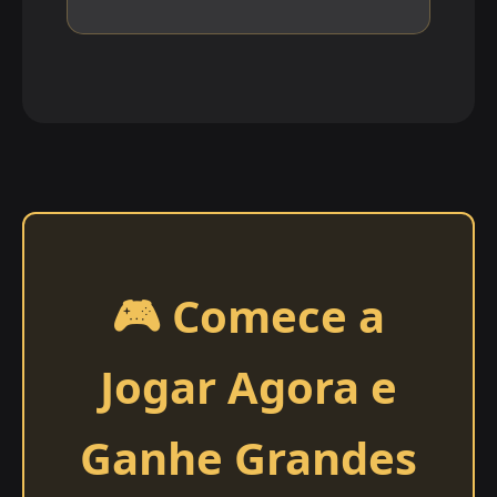
🎮 Comece a
Jogar Agora e
Ganhe Grandes