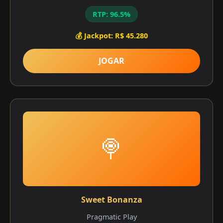
RTP: 96.5%
💰 Jackpot: R$ 45.280
JOGAR
🍭
Sweet Bonanza
Pragmatic Play