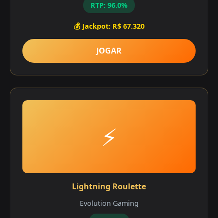
RTP: 96.0%
💰 Jackpot: R$ 67.320
JOGAR
⚡
Lightning Roulette
Evolution Gaming