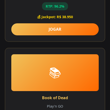
RTP: 96.2%
💰 Jackpot: R$ 38.950
JOGAR
📚
Book of Dead
Play'n GO