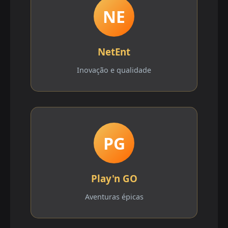
NE
NetEnt
Inovação e qualidade
PG
Play'n GO
Aventuras épicas