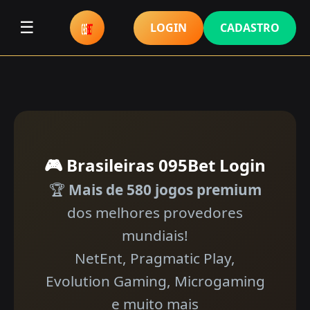
☰
LOGIN
CADASTRO
🎮 Brasileiras 095Bet Login
🏆
Mais de 580 jogos premium
dos melhores provedores
mundiais!
NetEnt, Pragmatic Play,
Evolution Gaming, Microgaming
e muito mais