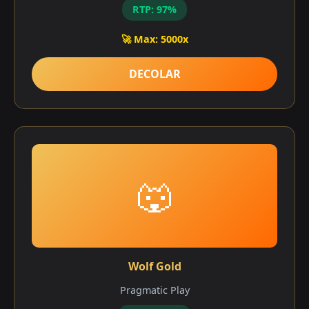
RTP: 97%
🚀 Max: 5000x
DECOLAR
🐺
Wolf Gold
Pragmatic Play