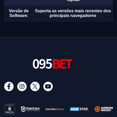
Versão de
Suporta as versões mais recentes dos
Software:
principais navegadores