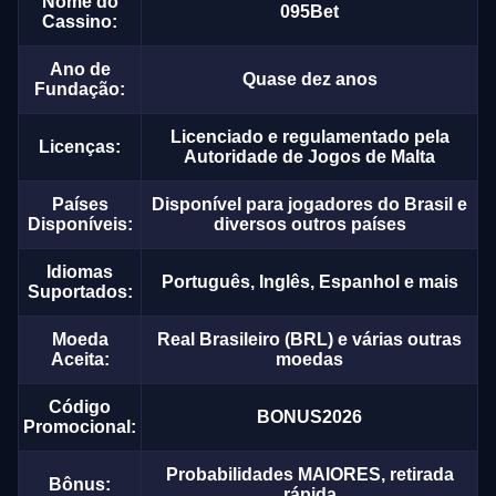
Nome do
095Bet
Cassino:
Ano de
Quase dez anos
Fundação:
Licenciado e regulamentado pela
Licenças:
Autoridade de Jogos de Malta
Países
Disponível para jogadores do Brasil e
Disponíveis:
diversos outros países
Idiomas
Português, Inglês, Espanhol e mais
Suportados:
Moeda
Real Brasileiro (BRL) e várias outras
Aceita:
moedas
Código
BONUS2026
Promocional:
Probabilidades MAIORES, retirada
Bônus:
rápida