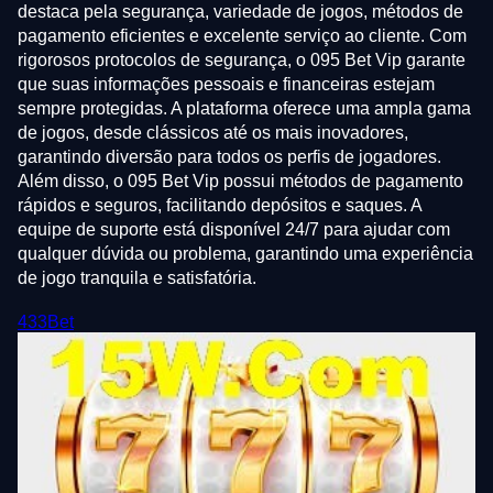
destaca pela segurança, variedade de jogos, métodos de
pagamento eficientes e excelente serviço ao cliente. Com
rigorosos protocolos de segurança, o 095 Bet Vip garante
que suas informações pessoais e financeiras estejam
sempre protegidas. A plataforma oferece uma ampla gama
de jogos, desde clássicos até os mais inovadores,
garantindo diversão para todos os perfis de jogadores.
Além disso, o 095 Bet Vip possui métodos de pagamento
rápidos e seguros, facilitando depósitos e saques. A
equipe de suporte está disponível 24/7 para ajudar com
qualquer dúvida ou problema, garantindo uma experiência
de jogo tranquila e satisfatória.
433Bet