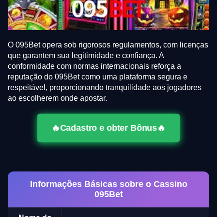
O 095Bet opera sob rigorosos regulamentos, com licenças
que garantem sua legitimidade e confiança. A
conformidade com normas internacionais reforça a
reputação do 095Bet como uma plataforma segura e
respeitável, proporcionando tranquilidade aos jogadores
ao escolherem onde apostar.
🔥Cadastro e obter Bônus🔥
Informações Básicas sobre o Cassino
095Bet